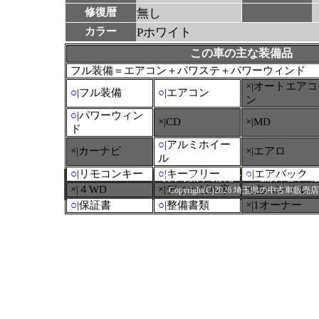
修復暦
無し
カラー
Pホワイト
この車の主な装備品
フル装備＝エアコン＋パワステ＋パワーウィンド
×|オートエアコ
○
|フル装備
○
|エアコン
ン
○
|パワーウィン
×|CD
×|MD
ド
○
|アルミホイー
×|カーナビ
×|エアロ
ル
○
|リモコンキー
○
|キーフリー
○
|エアバック
買って,乗って,安心ＴＡＸ誠実中古車/
×|４WD
×|ディーゼル車
×|左ハンドル
Copyright(C)2026 埼玉県の中古車販売店タック
○
|保証書
○
|整備書類
×|1オーナー