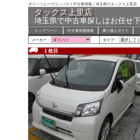
ダイハツムーヴコンパクト中古車情報｜埼玉県のタックス上里店
タックス上里店
埼玉県で中古車探しはお任せ下
トップページ
中古車情報検索
乗り換えガイド
メーカー：
タイプ：
１枚目