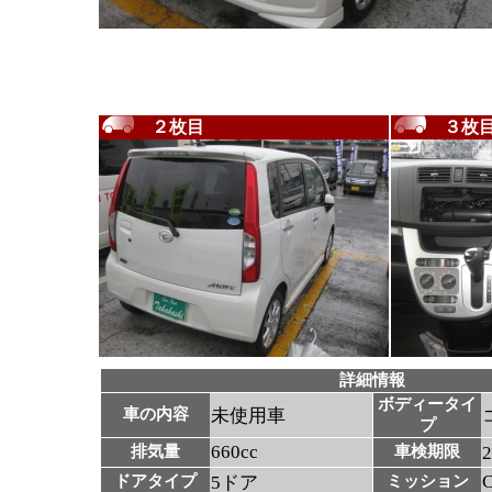
２枚目
３枚
詳細情報
ボディータイ
車の内容
未使用車
プ
660cc
排気量
車検期限
ドアタイプ
5ドア
ミッション