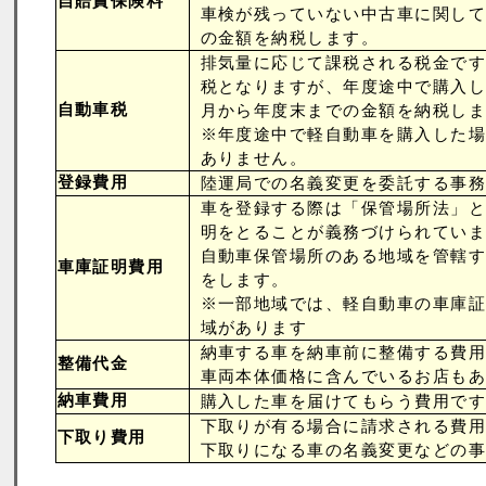
自賠責保険料
車検が残っていない中古車に関して
の金額を納税します。
排気量に応じて課税される税金です
税となりますが、年度途中で購入し
自動車税
月から年度末までの金額を納税しま
※年度途中で軽自動車を購入した場
ありません。
登録費用
陸運局での名義変更を委託する事務
車を登録する際は「保管場所法」と
明をとることが義務づけられていま
自動車保管場所のある地域を管轄す
車庫証明費用
をします。
※一部地域では、軽自動車の車庫証
域があります
納車する車を納車前に整備する費用
整備代金
車両本体価格に含んでいるお店もあ
納車費用
購入した車を届けてもらう費用です
下取りが有る場合に請求される費用
下取り費用
下取りになる車の名義変更などの事