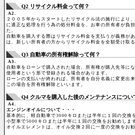
Q2 リサイクル料金って何？
A2.
２００５年からスタートしたリサイクル法の施行により
に適正な処理を行う為の処分料金を、お車の所有者が負
た。
自動車を購入する際はリサイクル料金を支払うが義務が
は、新しい所有者の方からリサイクル料金を全額受け取
Q3 自動車の所有権解除って何？
A3.
自動車をローンで購入された場合、所有権が購入先等に
使用者という形で登録される場合があります。
ローンの支払いが終われば、所有者を自分名義に変更出
この場合を所有権解除といいます。
Q4 クルマを購入した後のメンテナンスについ
A4.
エンジンオイルについて・・・
基本的に、軽自動車で3000キロまたは半年に１回の交換
小型車で5000キロまたは半年に１回の交換をお勧めしま
オイルエレメントは、オイル交換２回に一度の交換をお