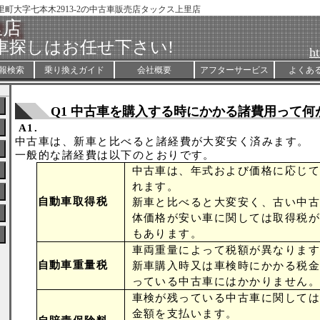
里町大字七本木2913-2の中古車販売店タックス上里店
里店
車探しはお任せ下さい!
ht
報検索
乗り換えガイド
会社概要
アフターサービス
よくあ
Q1 中古車を購入する時にかかる諸費用って何
A1.
中古車は、新車と比べると諸経費が大変安く済みます。
一般的な諸経費は以下のとおりです。
中古車は、年式および価格に応じて
れます。
自動車取得税
新車と比べると大変安く、古い中古
体価格が安い車に関しては取得税が
もあります。
車両重量によって税額が異なります
自動車重量税
新車購入時又は車検時にかかる税金
っている中古車にはかかりません。
車検が残っている中古車に関しては
金額を支払います。