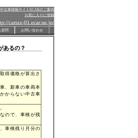
中古車情報サイトECARのご案内
お気に入りに登録
tp://cartax-01.ecar.ne.jp/
る質問
お問い合わせ
があるの？
取得価格が算出さ
車、新車の車両本
かからない中古車
。
なので、車検が残
、車検残り月分の