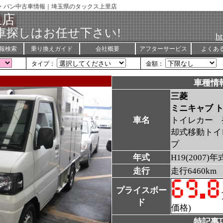
車・バン中古車情報｜埼玉県のタックス上里店
里店
車探しはお任せ下さい!
ht
報検索
乗り換えガイド
会社概要
アフターサービス
よくあ
タイプ：
金額：
車種情
三菱
ミニキャブ 
車名
トイレカー 
却式移動トイ
プ
年式
H19(2007)年
走行
走行6460km
プライスボー
ド
価格)
特記事