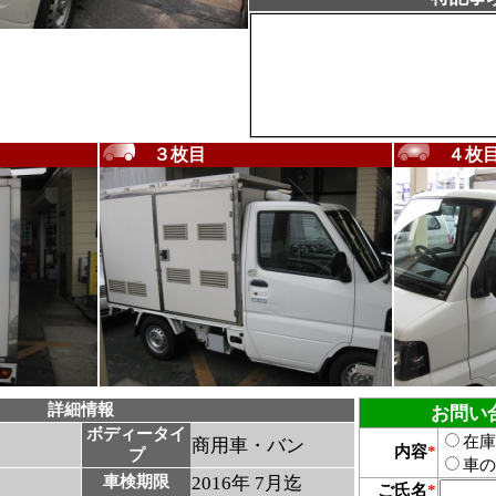
３枚目
４枚
詳細情報
お問い
ボディータイ
在庫
商用車・バン
内容
*
プ
車の
車検期限
2016年 7月迄
ご氏名
*