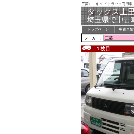
三菱ミニキャブ トラック商用
タックス上
埼玉県で中古
トップページ
中古車情
メーカー：
１枚目