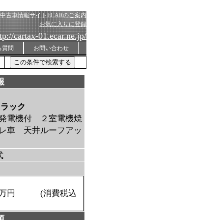
中古車情報サイトECARのご案内
お気に入りに登録
tp://cartax-01.ecar.ne.jp/
る質問
お問い合わせ
報
トラック
発電機付 ２室電機焼
レ車 天井ルーフアッ
式
万円 (消費税込
項